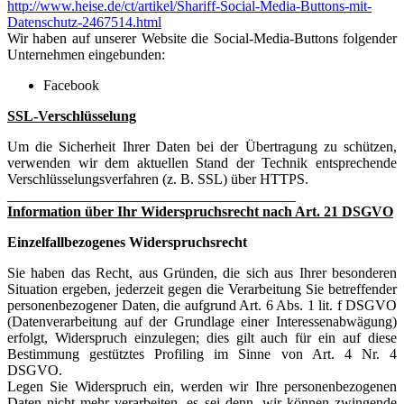
http://www.heise.de/ct/artikel/Shariff-Social-Media-Buttons-mit-
Datenschutz-2467514.html
Wir haben auf unserer Website die Social-Media-Buttons folgender
Unternehmen eingebunden:
Facebook
SSL-Verschlüsselung
Um die Sicherheit Ihrer Daten bei der Übertragung zu schützen,
verwenden wir dem aktuellen Stand der Technik entsprechende
Verschlüsselungsverfahren (z. B. SSL) über HTTPS.
________________________________________
Information über Ihr Widerspruchsrecht nach Art. 21 DSGVO
Einzelfallbezogenes Widerspruchsrecht
Sie haben das Recht, aus Gründen, die sich aus Ihrer besonderen
Situation ergeben, jederzeit gegen die Verarbeitung Sie betreffender
personenbezogener Daten, die aufgrund Art. 6 Abs. 1 lit. f DSGVO
(Datenverarbeitung auf der Grundlage einer Interessenabwägung)
erfolgt, Widerspruch einzulegen; dies gilt auch für ein auf diese
Bestimmung gestütztes Profiling im Sinne von Art. 4 Nr. 4
DSGVO.
Legen Sie Widerspruch ein, werden wir Ihre personenbezogenen
Daten nicht mehr verarbeiten, es sei denn, wir können zwingende