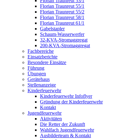
Florian Traunreut 53/1
Florian Traunreut 55/1
Florian Traunreut 55/2
Florian Traunreut 58/1
Florian Traunreut 61/1
Gabelstapler
Schaum-Wasserwerfer
32-KVA-Stromaggregat
200-KVA-Stromaggregat
Fachbereiche
Einsatzberichte
Besondere Einsätze
Führung
Übungen
Gerätehaus
Stellenanzeige
Kinderfeuerwehr
Kinderfeuerwehr Infoflyer
Gründung der Kinderfeuerwehr
Kontakt
Jugendfeuerwehr
Aktivitäten
Die Retter der Zukunft
Wahlfach Jugendfeuerwehr
Ausbilderteam & Kontakt