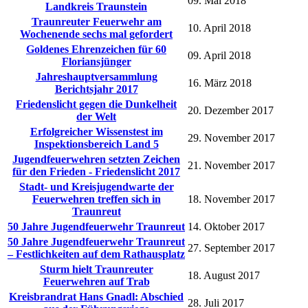
09. Mai 2018
Landkreis Traunstein
Traunreuter Feuerwehr am
10. April 2018
Wochenende sechs mal gefordert
Goldenes Ehrenzeichen für 60
09. April 2018
Floriansjünger
Jahreshauptversammlung
16. März 2018
Berichtsjahr 2017
Friedenslicht gegen die Dunkelheit
20. Dezember 2017
der Welt
Erfolgreicher Wissenstest im
29. November 2017
Inspektionsbereich Land 5
Jugendfeuerwehren setzten Zeichen
21. November 2017
für den Frieden - Friedenslicht 2017
Stadt- und Kreisjugendwarte der
Feuerwehren treffen sich in
18. November 2017
Traunreut
50 Jahre Jugendfeuerwehr Traunreut
14. Oktober 2017
50 Jahre Jugendfeuerwehr Traunreut
27. September 2017
– Festlichkeiten auf dem Rathausplatz
Sturm hielt Traunreuter
18. August 2017
Feuerwehren auf Trab
Kreisbrandrat Hans Gnadl: Abschied
28. Juli 2017