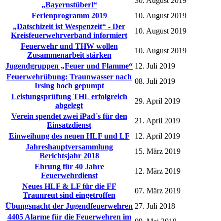
30. August 2019
„Bayernstüberl“
Ferienprogramm 2019
10. August 2019
„Datschizeit ist Wespenzeit“ - Der
10. August 2019
Kreisfeuerwehrverband informiert
Feuerwehr und THW wollen
10. August 2019
Zusammenarbeit stärken
Jugendgruppen „Feuer und Flamme“
12. Juli 2019
Feuerwehrübung: Traunwasser nach
08. Juli 2019
Irsing hoch gepumpt
Leistungsprüfung THL erfolgreich
29. April 2019
abgelegt
Verein spendet zwei iPad´s für den
21. April 2019
Einsatzdienst
Einweihung des neuen HLF und LF
12. April 2019
Jahreshauptversammlung
15. März 2019
Berichtsjahr 2018
Ehrung für 40 Jahre
12. März 2019
Feuerwehrdienst
Neues HLF & LF für die FF
07. März 2019
Traunreut sind eingetroffen
Übungsnacht der Jugendfeuerwehren
27. Juli 2018
4405 Alarme für die Feuerwehren im