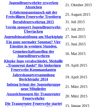
Jugendfeuerwehrler erwerben
21. Oktober 2015
Abzeichen
Erfahrungsaustausch mit der
25. August 2015
Freiwilligen Feuerwehr Trostberg
Berufsfeuerwehrtag 2015
31. Juli 2015
Verein sponsert Jugendfeuerwehr-
17. Juli 2015
Überjacken
Jugendeinsatzübung am Marktplatz
27. Juni 2015
Ein ganz normaler Sonntag? Vier
15. Juni 2015
Einsätze in wenigen Stunden.
Gemeinschaftsausflug der
16. Mai 2015
Jugendfeuerwehren
Klepke Ingo verabschiedet. Medaille
„Traunreut dankt“ für bisherigen
19. April 2015
Feuerwehr-Kommandanten
Jahreshauptversammlung
19. April 2015
Berichtsjahr 2014
Infotag bringt der Jugendgruppe
21. März 2015
neue Mitglieder
Auszeichnungen für Traunreuter
20. März 2015
Feuerwehrler
Die Traunreuter Feuerwehr startet
15. Januar 2015