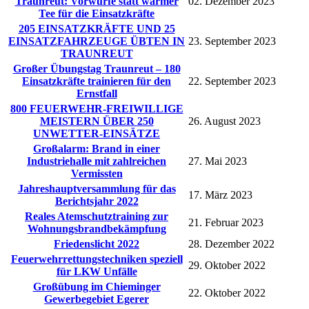
Traunreut: Vorwürfe statt warmer
02. Dezember 2023
Tee für die Einsatzkräfte
205 EINSATZKRÄFTE UND 25
EINSATZFAHRZEUGE ÜBTEN IN
23. September 2023
TRAUNREUT
Großer Übungstag Traunreut – 180
Einsatzkräfte trainieren für den
22. September 2023
Ernstfall
800 FEUERWEHR-FREIWILLIGE
MEISTERN ÜBER 250
26. August 2023
UNWETTER-EINSÄTZE
Großalarm: Brand in einer
Industriehalle mit zahlreichen
27. Mai 2023
Vermissten
Jahreshauptversammlung für das
17. März 2023
Berichtsjahr 2022
Reales Atemschutztraining zur
21. Februar 2023
Wohnungsbrandbekämpfung
Friedenslicht 2022
28. Dezember 2022
Feuerwehrrettungstechniken speziell
29. Oktober 2022
für LKW Unfälle
Großübung im Chieminger
22. Oktober 2022
Gewerbegebiet Egerer