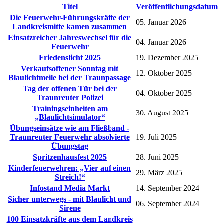
Titel
Veröffentlichungsdatum
Die Feuerwehr-Führungskräfte der
05. Januar 2026
Landkreismitte kamen zusammen
Einsatzreicher Jahreswechsel für die
04. Januar 2026
Feuerwehr
Friedenslicht 2025
19. Dezember 2025
Verkaufsoffener Sonntag mit
12. Oktober 2025
Blaulichtmeile bei der Traunpassage
Tag der offenen Tür bei der
04. Oktober 2025
Traunreuter Polizei
Trainingseinheiten am
30. August 2025
„Blaulichtsimulator“
Übungseinsätze wie am Fließband -
Traunreuter Feuerwehr absolvierte
19. Juli 2025
Übungstag
Spritzenhausfest 2025
28. Juni 2025
Kinderfeuerwehren: „Vier auf einen
29. März 2025
Streich!“
Infostand Media Markt
14. September 2024
Sicher unterwegs - mit Blaulicht und
06. September 2024
Sirene
100 Einsatzkräfte aus dem Landkreis