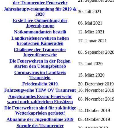
21. September 2021
der Traunreuter Feuerwehr
Jahreshauptversammlung für 2019 &
30. Juli 2021
2020
Erste Live-Onlineübung der
06. Mai 2021
Jugendgruppe
Notkommandanten bestellt
12. März 2021
Landkreisfeuerwehren helfen
17. Januar 2021
kroatischen Kameraden
Challenge der Traunreuter
08. September 2020
Jugendfeuerwehr
Die Feuerwehren in der Region
15. Juni 2020
starten den Übungsbetrieb
Coronavirus im Landkreis
15. März 2020
Traunstein
Friedenslicht 2019
20. Dezember 2019
Fahrzeugweihe THW OV Traunreut
16. November 2019
Angebranntes Essen: Feuerwehr
08. November 2019
warnt nach zahlreichen Einsätzen
Die Feuerwehren sind für zukünftige
14. Oktober 2019
Wetterkapriolen gerüstet!
Abnahme der Jugendflamme 2019
08. Oktober 2019
Spende des Traunreuter