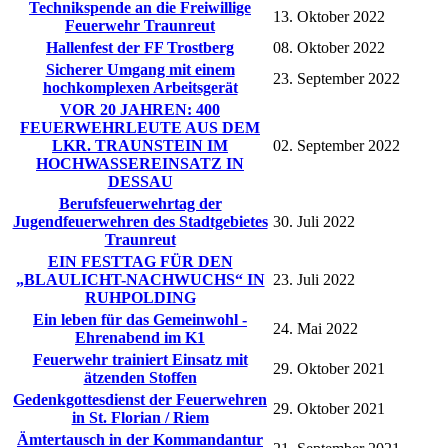
Technikspende an die Freiwillige
13. Oktober 2022
Feuerwehr Traunreut
Hallenfest der FF Trostberg
08. Oktober 2022
Sicherer Umgang mit einem
23. September 2022
hochkomplexen Arbeitsgerät
VOR 20 JAHREN: 400
FEUERWEHRLEUTE AUS DEM
LKR. TRAUNSTEIN IM
02. September 2022
HOCHWASSEREINSATZ IN
DESSAU
Berufsfeuerwehrtag der
Jugendfeuerwehren des Stadtgebietes
30. Juli 2022
Traunreut
EIN FESTTAG FÜR DEN
„BLAULICHT-NACHWUCHS“ IN
23. Juli 2022
RUHPOLDING
Ein leben für das Gemeinwohl -
24. Mai 2022
Ehrenabend im K1
Feuerwehr trainiert Einsatz mit
29. Oktober 2021
ätzenden Stoffen
Gedenkgottesdienst der Feuerwehren
29. Oktober 2021
in St. Florian / Riem
Ämtertausch in der Kommandantur