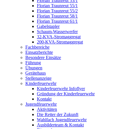
Florian Traunreut 53/1
Florian Traunreut 55/1
Florian Traunreut 55/2
Florian Traunreut 58/1
Florian Traunreut 61/1
Gabelstapler
Schaum-Wasserwerfer
32-KVA-Stromaggregat
200-KVA-Stromaggregat
Fachbereiche
Einsatzberichte
Besondere Einsätze
Führung
Übungen
Gerätehaus
Stellenanzeige
Kinderfeuerwehr
Kinderfeuerwehr Infoflyer
Gründung der Kinderfeuerwehr
Kontakt
Jugendfeuerwehr
Aktivitäten
Die Retter der Zukunft
Wahlfach Jugendfeuerwehr
Ausbilderteam & Kontakt