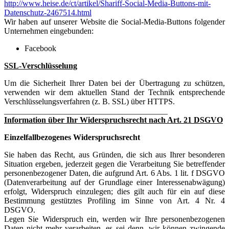
http://www.heise.de/ct/artikel/Shariff-Social-Media-Buttons-mit-
Datenschutz-2467514.html
Wir haben auf unserer Website die Social-Media-Buttons folgender
Unternehmen eingebunden:
Facebook
SSL-Verschlüsselung
Um die Sicherheit Ihrer Daten bei der Übertragung zu schützen,
verwenden wir dem aktuellen Stand der Technik entsprechende
Verschlüsselungsverfahren (z. B. SSL) über HTTPS.
________________________________________
Information über Ihr Widerspruchsrecht nach Art. 21 DSGVO
Einzelfallbezogenes Widerspruchsrecht
Sie haben das Recht, aus Gründen, die sich aus Ihrer besonderen
Situation ergeben, jederzeit gegen die Verarbeitung Sie betreffender
personenbezogener Daten, die aufgrund Art. 6 Abs. 1 lit. f DSGVO
(Datenverarbeitung auf der Grundlage einer Interessenabwägung)
erfolgt, Widerspruch einzulegen; dies gilt auch für ein auf diese
Bestimmung gestütztes Profiling im Sinne von Art. 4 Nr. 4
DSGVO.
Legen Sie Widerspruch ein, werden wir Ihre personenbezogenen
Daten nicht mehr verarbeiten, es sei denn, wir können zwingende