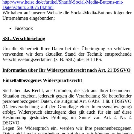
http://www.heise.de/ct/artikel/Shariff-Social-Media-Buttons-mit-
Datenschutz-2467514.html
Wir haben auf unserer Website die Social-Media-Buttons folgender
Unternehmen eingebunden:
Facebook
SSL-Verschlüsselung
Um die Sicherheit Ihrer Daten bei der Übertragung zu schützen,
verwenden wir dem aktuellen Stand der Technik entsprechende
Verschlüsselungsverfahren (z. B. SSL) über HTTPS.
________________________________________
Information über Ihr Widerspruchsrecht nach Art. 21 DSGVO
Einzelfallbezogenes Widerspruchsrecht
Sie haben das Recht, aus Gründen, die sich aus Ihrer besonderen
Situation ergeben, jederzeit gegen die Verarbeitung Sie betreffender
personenbezogener Daten, die aufgrund Art. 6 Abs. 1 lit. f DSGVO
(Datenverarbeitung auf der Grundlage einer Interessenabwägung)
erfolgt, Widerspruch einzulegen; dies gilt auch für ein auf diese
Bestimmung gestütztes Profiling im Sinne von Art. 4 Nr. 4
DSGVO.
Legen Sie Widerspruch ein, werden wir Ihre personenbezogenen
Daten nicht mehr verarbeiten, es sei denn, wir können zwingende