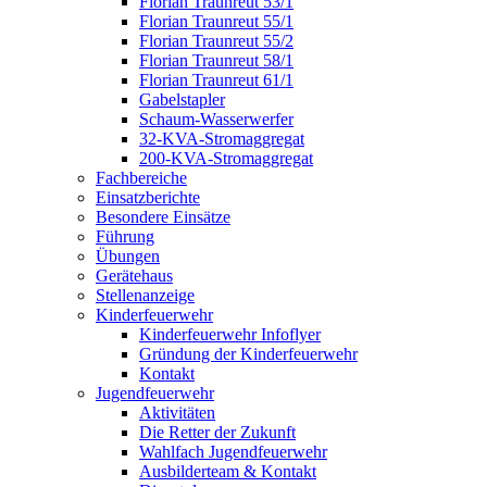
Florian Traunreut 53/1
Florian Traunreut 55/1
Florian Traunreut 55/2
Florian Traunreut 58/1
Florian Traunreut 61/1
Gabelstapler
Schaum-Wasserwerfer
32-KVA-Stromaggregat
200-KVA-Stromaggregat
Fachbereiche
Einsatzberichte
Besondere Einsätze
Führung
Übungen
Gerätehaus
Stellenanzeige
Kinderfeuerwehr
Kinderfeuerwehr Infoflyer
Gründung der Kinderfeuerwehr
Kontakt
Jugendfeuerwehr
Aktivitäten
Die Retter der Zukunft
Wahlfach Jugendfeuerwehr
Ausbilderteam & Kontakt